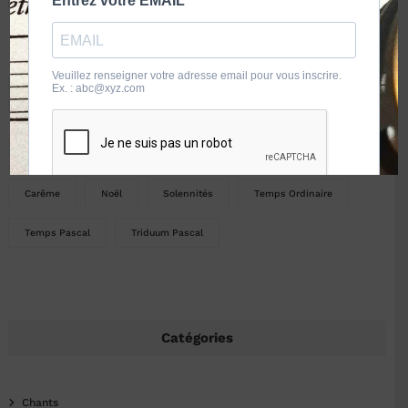
Temps liturgique
Année A
Année B
Année C
Avent
Carême
Noël
Solennités
Temps Ordinaire
Temps Pascal
Triduum Pascal
Catégories
Chants