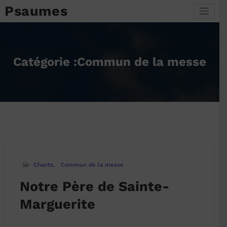
Aller
Psaumes
au
contenu
Catégorie :Commun de la messe
Chants
Commun de la messe
Notre Père de Sainte-
Marguerite