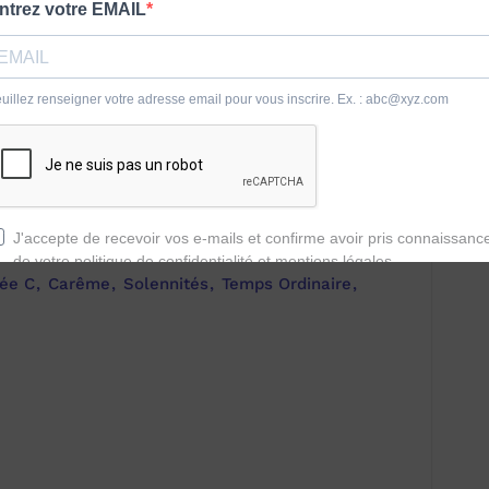
ée C
Carême
Solennités
Temps Ordinaire