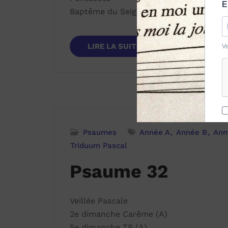
Baptême du Seigneur (C)
LIRE LA SUITE
Psaumes
Année A
Année B
Ann
Triduum Pascal
Psaume 32
Veillée Pascale
2e dimanche Carême (A)
5e dimanche TP (A)