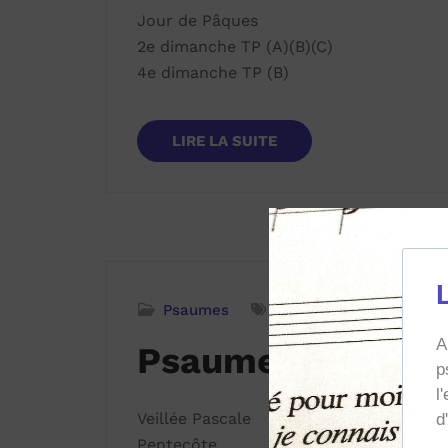
Jour de Pâques
2e dimanche TP (A)(B)(C)
4e dimanche TP (B)
LIRE LA SUITE
Psaumes
Année A
Année B
Ann
Psaume 103
Veillée Pascale
Pentecôte