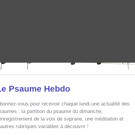
ée C
Noël
Solennités
Triduum Pascal