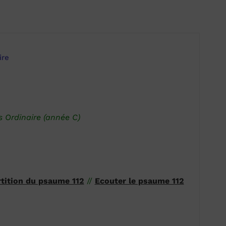
ire
Ordinaire (année C)
rtition du psaume 112
//
Ecouter le psaume 112