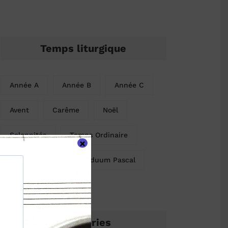
Temps liturgique
Année A
Année B
Année C
Avent
Carême
Noël
Solennités
Temps Ordinaire
×
Temps Pascal
Triduum Pascal
Catégories