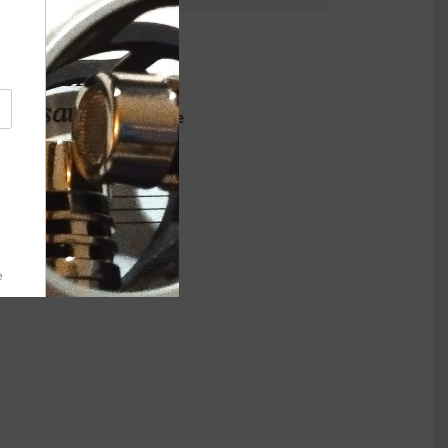
Chants
Commun de la messe
Psaumes