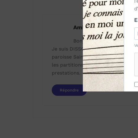
1 commentai
Ambroise DISSOU
Bonjour
Je suis DISSOU Ambroise maître cœu
paroisse Saint Jean Baptiste de Co
les partitions et les différentes p
prestations.
Répondre