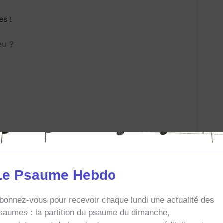
es !
eu ?