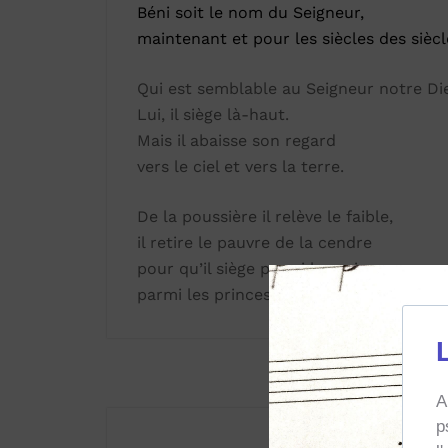
Béni soit le nom du Seigneur,
maintenant et pour les siècles des siècl
Qui est semblable au Seigneur notre Di
Lui, il siège là-haut.
Mais il abaisse son regard
vers le ciel et vers la terre.
De la poussière il relève le faible,
il retire le pauvre de la cendre
pour qu’il siège parmi les princes,
parmi les princes de son peuple.