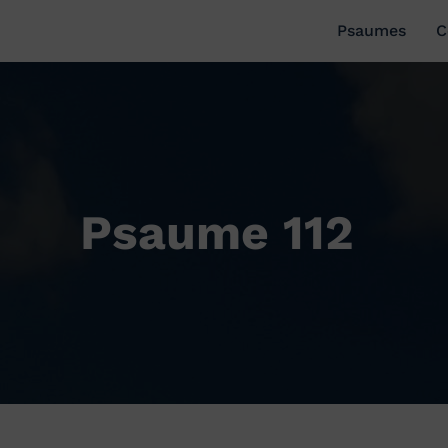
Psaumes
C
Psaume 112