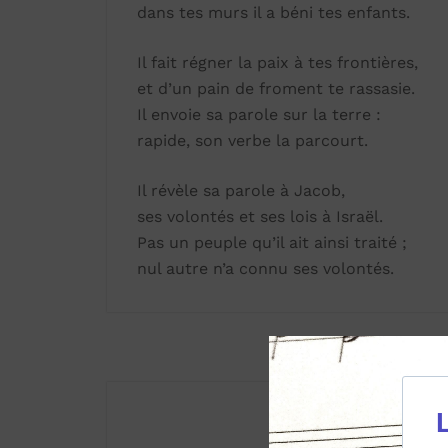
dans tes murs il a béni tes enfants.
Il fait régner la paix à tes frontières,
et d’un pain de froment te rassasie.
Il envoie sa parole sur la terre :
rapide, son verbe la parcourt.
Il révèle sa parole à Jacob,
ses volontés et ses lois à Israël.
Pas un peuple qu’il ait ainsi traité ;
nul autre n’a connu ses volontés.
2 com