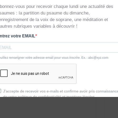
ions des chants
r aux partitions, il vous suffit de cliquer
vez ensuite la télécharger.