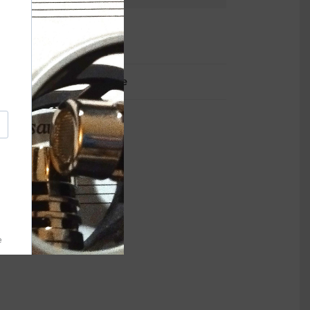
Chants
Commun de la messe
Psaumes