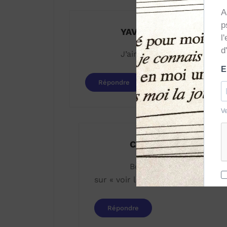
YAVOHEDJI Jean
J’aimerais avoir les partit
Répondre
Catherine Laguens
Bonjour Jean, pour accéde
sur « voir la partition » vous pou
Répondre