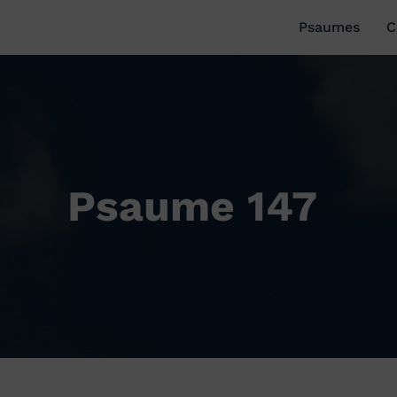
Psaumes
C
Psaume 147