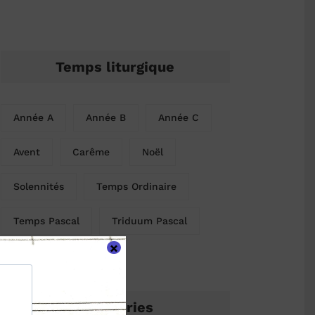
Temps liturgique
Année A
Année B
Année C
Avent
Carême
Noël
Solennités
Temps Ordinaire
Temps Pascal
Triduum Pascal
×
Catégories