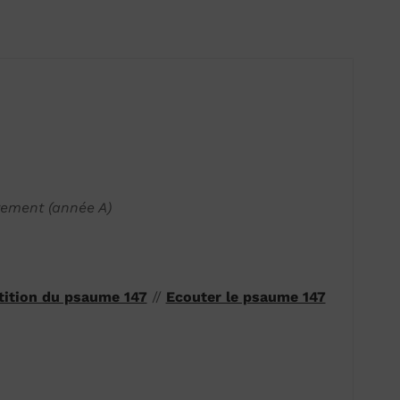
rement (année A)
rtition du psaume 147
//
Ecouter le psaume 147