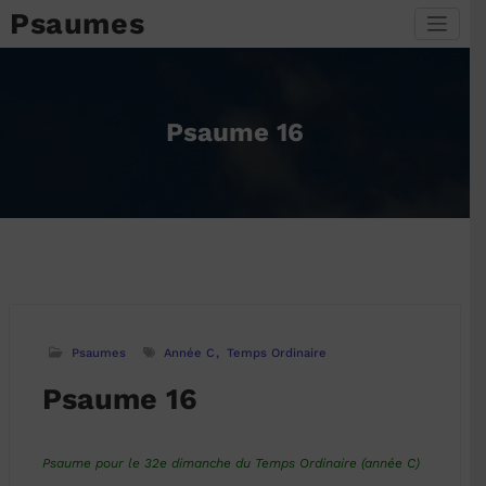
Aller
Psaumes
au
contenu
Psaume 16
Psaumes
Année C
Temps Ordinaire
Psaume 16
Psaume pour le 32e dimanche du Temps Ordinaire (année C)