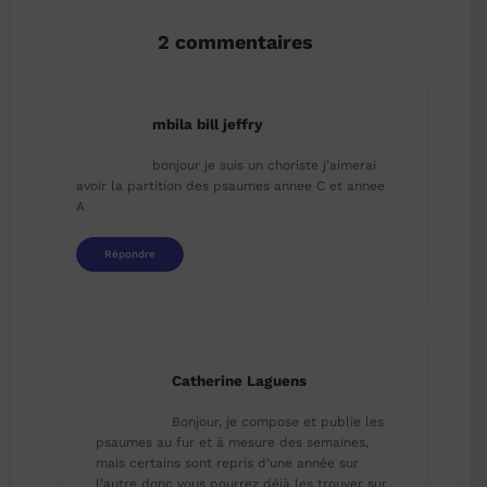
2 commentaires
mbila bill jeffry
bonjour je suis un choriste j’aimerai
avoir la partition des psaumes annee C et annee
A
Répondre
Catherine Laguens
Bonjour, je compose et publie les
psaumes au fur et à mesure des semaines,
mais certains sont repris d’une année sur
l’autre donc vous pourrez déjà les trouver sur