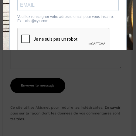
Ce site utilise Akismet pour réduire les indésirables.
En savoir
plus sur la façon dont les données de vos commentaires sont
traitées
.