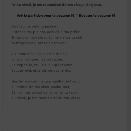
R/ Au réveil, je me rassasierai de ton visage, Seigneur.
Voir la partition pour le psaume 16
//
Ecouter le psaume 16
Seigneur, écoute la justice !
Entends ma plainte, accueille ma prière.
Tu sondes mon cœur, tu me visites la nuit,
tu m’éprouves, sans rien trouver.
J’ai tenu mes pas sur tes traces,
jamais mon pied n’a trébuché.
Je t’appelle, toi, le Dieu qui répond :
écoute-moi, entends ce que je dis.
Garde-moi comme la prunelle de l’œil ;
à l’ombre de tes ailes, cache-moi,
Et moi, par ta justice, je verrai ta face :
au réveil, je me rassasierai de ton visage.