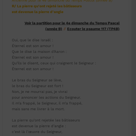
Antienne pour le 4e dimanche du Temps Pascal (année B)
R/ La pierre qu’ont rejeté les bâtisseurs
est devenue la pierre d’angle
Voir la partition pour le 4e dimanche du Temps Pascal
(année B)
//
Ecouter le psaume 117 (TP4B)
Oui, que le dise Israël :
Éternel est son amour !
Que le dise la maison d’Aaron :
Éternel est son amour !
Qu’ils le disent, ceux qui craignent le Seigneur :
Éternel est son amour !
Le bras du Seigneur se lève,
le bras du Seigneur est fort !
Non, je ne mourrai pas, je vivrai
pour annoncer les actions du Seigneur.
Il m’a frappé, le Seigneur, il m’a frappé,
mais sans me livrer à la mort.
La pierre qu’ont rejetée les bâtisseurs
est devenue la pierre d’angle :
c’est là l’œuvre du Seigneur,