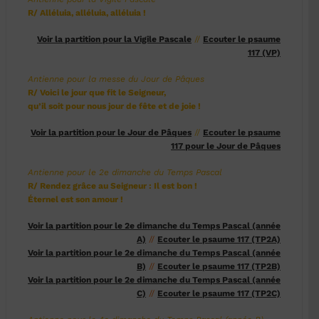
R/ Alléluia, alléluia, alléluia !
Voir la partition pour la Vigile Pascale
//
Ecouter le psaume
117 (VP)
Antienne pour la messe du Jour de Pâques
R/ Voici le jour que fit le Seigneur,
qu’il soit pour nous jour de fête et de joie !
Voir la partition pour le Jour de Pâques
//
Ecouter le psaume
117 pour le Jour de Pâques
Antienne pour le 2e dimanche du Temps Pascal
R/ Rendez grâce au Seigneur : Il est bon !
Éternel est son amour !
Voir la partition pour le 2e dimanche du Temps Pascal (année
A)
//
Ecouter le psaume 117 (TP2A)
Voir la partition pour le 2e dimanche du Temps Pascal (année
B)
//
Ecouter le psaume 117 (TP2B)
Voir la partition pour le 2e dimanche du Temps Pascal (année
C)
//
Ecouter le psaume 117 (TP2C)