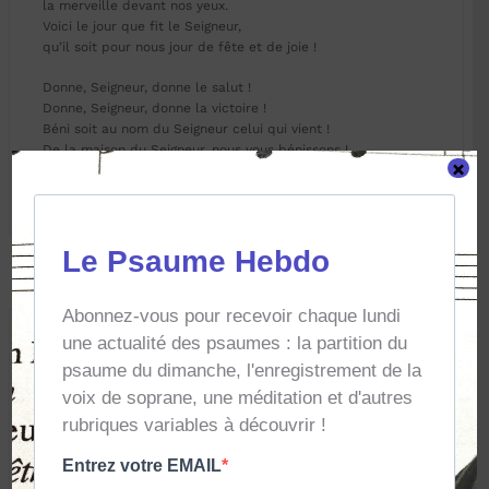
la merveille devant nos yeux.
Voici le jour que fit le Seigneur,
qu’il soit pour nous jour de fête et de joie !
Donne, Seigneur, donne le salut !
Donne, Seigneur, donne la victoire !
Béni soit au nom du Seigneur celui qui vient !
De la maison du Seigneur, nous vous bénissons !
×
Dieu, le Seigneur, nous illumine.
Laisser un commentaire